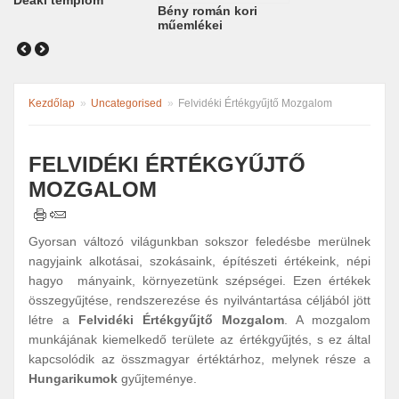
Deáki templom
Bény román kori
műemlékei
Kezdőlap
»
Uncategorised
»
Felvidéki Értékgyűjtő Mozgalom
FELVIDÉKI ÉRTÉKGYŰJTŐ
MOZGALOM
Gyorsan változó világunkban sokszor feledésbe merülnek
nagyjaink alkotásai, szokásaink, építészeti értékeink, népi
hagyo mányaink, környezetünk szépségei. Ezen értékek
összegyűjtése, rendszerezése és nyilvántartása céljából jött
létre a
Felvidéki Értékgyűjtő Mozgalom
. A mozgalom
munkájának kiemelkedő területe az értékgyűjtés, s ez által
kapcsolódik az összmagyar értéktárhoz, melynek része a
Hungarikumok
gyűjteménye.