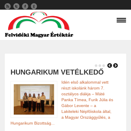
HUNGARIKUM VETÉLKEDŐ
ÉR
CS
Idén első alkalommal vett
részt iskolánk három 7.
osztályos diákja – Máté
Panka Tímea, Furik Júlia és
Gábor Levente – a
Lakiteleki Népfőiskola által,
a Magyar Országgyűlés, a
Hungarikum Bizottság...