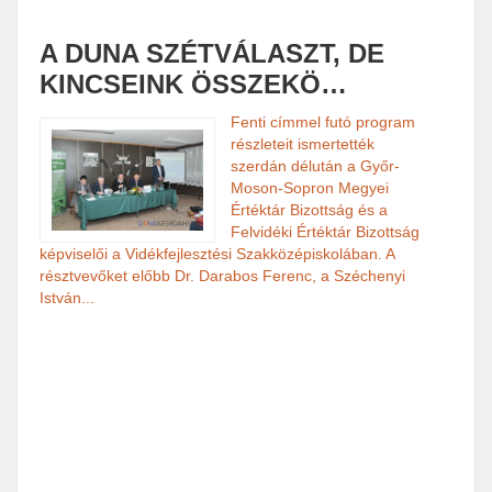
szava
A DUNA SZÉTVÁLASZT, DE
Bizot
ismert
KINCSEINK ÖSSZEKÖ…
Fenti címmel futó program
HE
részleteit ismertették
szerdán délután a Győr-
Moson-Sopron Megyei
Értéktár Bizottság és a
Felvidéki Értéktár Bizottság
képviselői a Vidékfejlesztési Szakközépiskolában. A
résztvevőket előbb Dr. Darabos Ferenc, a Széchenyi
István...
nap k
osztál