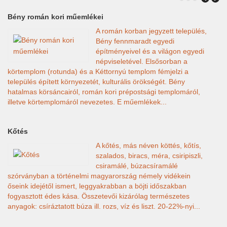
Bény román kori műemlékei
Po
A román korban jegyzett település,
Bény fennmaradt egyedi
építményeivel és a világon egyedi
népviseletével. Elsősorban a
fé
körtemplom (rotunda) és a Kéttornyú templom fémjelzi a
éd
település épített környezetét, kulturális örökségét. Bény
ké
hatalmas körsáncairól, román kori prépostsági templomáról,
a 
illetve körtemplomáról nevezetes. E műemlékek...
D
Kőtés
A kőtés, más néven köttés, kőtís,
szalados, biracs, méra, csiripiszli,
csiramálé, búzacsíramálé
ma
szórványban a történelmi magyarország némely vidékein
eg
őseink idejétől ismert, leggyakrabban a böjti időszakban
sz
fogyasztott édes kása. Összetevői kizárólag természetes
anyagok: csíráztatott búza ill. rozs, víz és liszt. 20-22%-nyi...