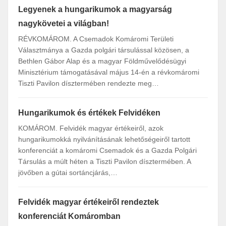
Legyenek a hungarikumok a magyarság
A Fe
nagykövetei a világban!
fára
RÉVKOMÁROM. A Csemadok Komáromi Területi
Komár
Választmánya a Gazda polgári társulással közösen, a
hunga
Bethlen Gábor Alap és a magyar Földművelődésügyi
kezde
Minisztérium támogatásával május 14-én a révkomáromi
földm
Tiszti Pavilon dísztermében rendezte meg…
a Gaz
Hungarikumok és értékek Felvidéken
A kü
Felv
KOMÁROM. Felvidék magyar értékeiről, azok
hungarikumokká nyilvánításának lehetőségeiről tartott
A Föl
konferenciát a komáromi Csemadok és a Gazda Polgári
támog
Társulás a múlt héten a Tiszti Pavilon dísztermében. A
címme
jövőben a gútai sortáncjárás,…
Terül
szlov
Felvidék magyar értékeiről rendeztek
konferenciát Komáromban