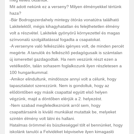
meg kellett oldaniuk.
Mit adott nekünk ez a verseny? Milyen élményekkel tértünk
haza?
-Bár Bodrogszerdahely mintegy ötórás vonatútra található
Lakitelektől, mégis kihagyhatatlan és felejthetetlen élmény
volt a részvétel. Lakitelek gyönyörű környezettel és magas
színvonalú szolgáltatással fogadta a csapatokat.
-A versenyre való felkészülés igényes volt, de minden percét
megérte. A tanulók és felkészítő pedagógusaik is számtalan
új ismerettel gazdagodtak. Ha nem veszünk részt ezen a
vetélkedőn, talán sohasem foglalkozunk ilyen részletesen a
100 hungarikummal.
-Amikor elindultunk, mindössze annyi volt a célunk, hogy
tapasztalatot szerezzünk. Nem is gondoltuk, hogy az
elődöntőben egy másik csapattal együtt első helyen
végzünk, majd a döntőben elérjük a 2. helyezést.
-Nem szabad megfeledkeznünk arról sem, hogy
csapattársaink is kiváló munkákat mutattak be, melyeket
szintén élmény volt látni és hallani.
Hatalmas örömmel és büszkeséggel tölt el bennünket, hogy
iskolánk tanulói a Felvidéket képviselve ilyen kimagasló