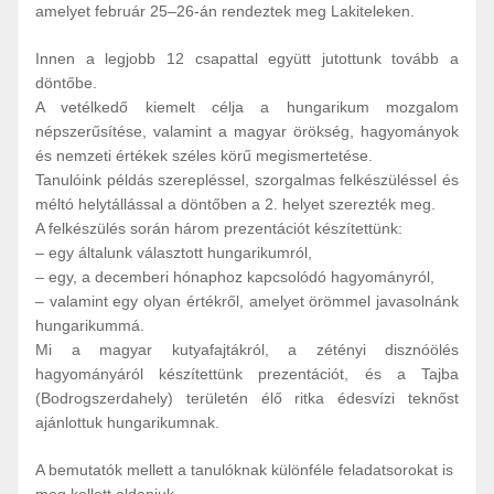
amelyet február 25–26-án rendeztek meg Lakiteleken.
Innen a legjobb 12 csapattal együtt jutottunk tovább a
döntőbe.
A vetélkedő kiemelt célja a hungarikum mozgalom
népszerűsítése, valamint a magyar örökség, hagyományok
és nemzeti értékek széles körű megismertetése.
Tanulóink példás szerepléssel, szorgalmas felkészüléssel és
méltó helytállással a döntőben a 2. helyet szerezték meg.
A felkészülés során három prezentációt készítettünk:
– egy általunk választott hungarikumról,
– egy, a decemberi hónaphoz kapcsolódó hagyományról,
– valamint egy olyan értékről, amelyet örömmel javasolnánk
hungarikummá.
Mi a magyar kutyafajtákról, a zétényi disznóölés
hagyományáról készítettünk prezentációt, és a Tajba
(Bodrogszerdahely) területén élő ritka édesvízi teknőst
ajánlottuk hungarikumnak.
A bemutatók mellett a tanulóknak különféle feladatsorokat is