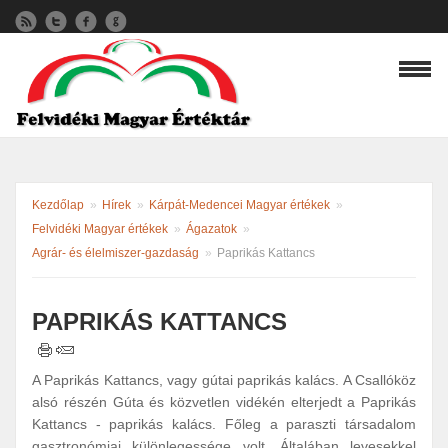
Kezdőlap
»
Hírek
»
Kárpát-Medencei Magyar értékek
»
Felvidéki Magyar értékek
»
Ágazatok
»
Agrár- és élelmiszer-gazdaság
»
Paprikás Kattancs
PAPRIKÁS KATTANCS
A Paprikás Kattancs, vagy gútai paprikás kalács. A Csallóköz
alsó részén Gúta és közvetlen vidékén elterjedt a Paprikás
Kattancs - paprikás kalács. Főleg a paraszti társadalom
gasztronómiai különlegessége volt. Általában levesekkel