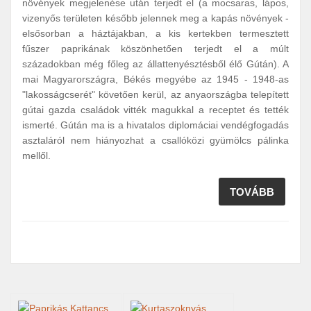
növények megjelenése után terjedt el (a mocsaras, lápos,
vizenyős területen később jelennek meg a kapás növények -
elsősorban a háztájakban, a kis kertekben termesztett
fűszer paprikának köszönhetően terjedt el a múlt
századokban még főleg az állattenyésztésből élő Gútán). A
mai Magyarországra, Békés megyébe az 1945 - 1948-as
"lakosságcserét" követően kerül, az anyaországba telepített
gútai gazda családok vitték magukkal a receptet és tették
ismerté. Gútán ma is a hivatalos diplomáciai vendégfogadás
asztaláról nem hiányozhat a csallóközi gyümölcs pálinka
mellől.
TOVÁBB