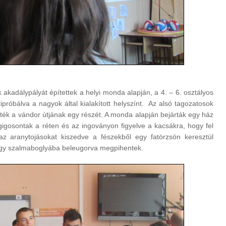
 akadálypályát építettek a helyi monda alapján, a 4. – 6. osztályos
ipróbálva a nagyok által kialakított helyszínt. Az alsó tagozatosok
lték a vándor útjának egy részét. A monda alapján bejárták egy ház
gigosontak a réten és az ingoványon figyelve a kacsákra, hogy fel
z aranytojásokat kiszedve a fészekből egy fatörzsön keresztül
 egy szalmaboglyába beleugorva megpihentek.