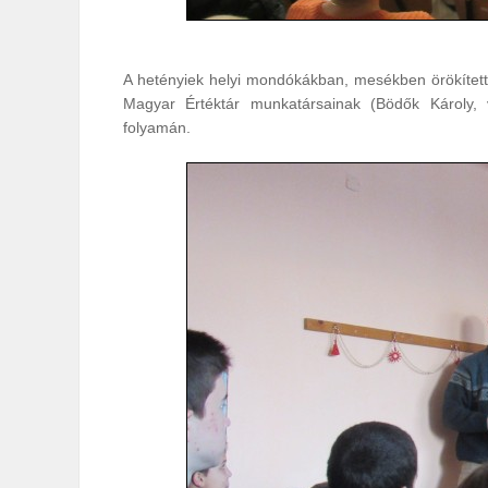
A hetényiek helyi mondókákban, mesékben örökített
Magyar Értéktár munkatársainak (Bödők Károly, v
folyamán.