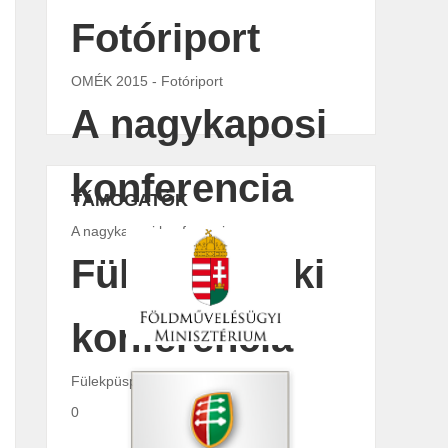
Fotóriport
OMÉK 2015 - Fotóriport
A nagykaposi
konferencia
TÁMOGATÓK
A nagykaposi konferencia
Fülekpüspöki
konferencia
Fülekpüspöki konferencia
0