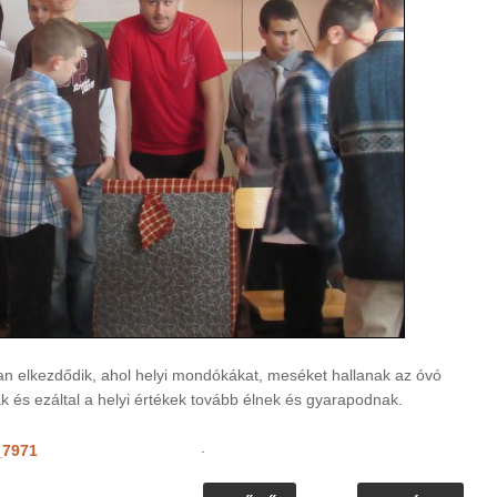
 elkezdődik, ahol helyi mondókákat, meséket hallanak az óvó
lnak és ezáltal a helyi értékek tovább élnek és gyarapodnak.
.