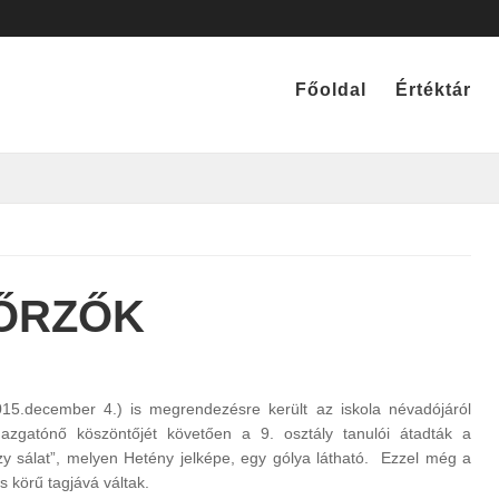
Főoldal
Értéktár
KŐRZŐK
015.december 4.) is megrendezésre került az iskola névadójáról
zgatónő köszöntőjét követően a 9. osztály tanulói átadták a
czy sálat”, melyen Hetény jelképe, egy gólya látható. Ezzel még a
s körű tagjává váltak.