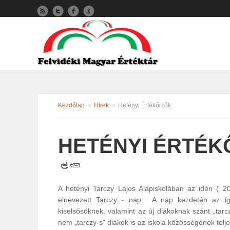
Kezdőlap
»
Hírek
»
Hetényi Értékőrzők
HETÉNYI ÉRTÉ
A hetényi Tarczy Lajos Alapiskolában az idén ( 2
elnevezett Tarczy - nap. A nap kezdetén az iga
kiselsősöknek, valamint az új diákoknak szánt „tar
nem „tarczy-s” diákok is az iskola közösségének telje