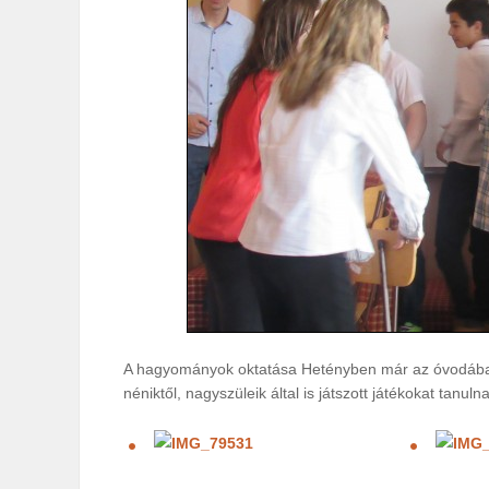
A hagyományok oktatása Hetényben már az óvodában
néniktől, nagyszüleik által is játszott játékokat tanu