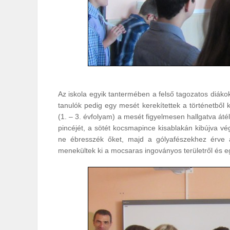
Az iskola egyik tantermében a felső tagozatos diákok
tanulók pedig egy mesét kerekítettek a történetből k
(1. – 3. évfolyam) a mesét figyelmesen hallgatva áté
pincéjét, a sötét kocsmapince kisablakán kibújva vé
ne ébresszék őket, majd a gólyafészekhez érve a
menekültek ki a mocsaras ingoványos területről és